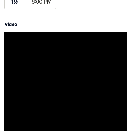
19
6:00 PM
Video