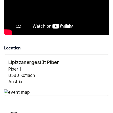
Location
Lipizzanergestüt Piber
Piber 1
8580 Köflach
Austria
(opens in a new tab)
(opens in a new tab)