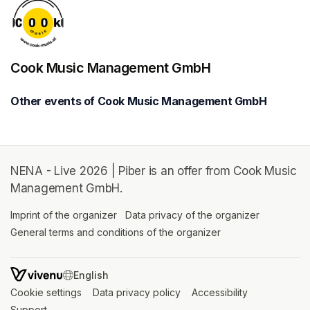
Cook Music Management GmbH
Other events of Cook Music Management GmbH
NENA - Live 2026 | Piber is an offer from Cook Music
Management GmbH.
Imprint of the organizer
(opens in a new tab)
Data privacy of the organizer
(opens in 
General terms and conditions of the organizer
(opens in a new ta
SWITCH LANGUAGE
Cookie settings
(opens in a new tab)
Data privacy policy
(opens in a new tab)
Accessibility
(opens in a n
Support
(opens in a new tab)