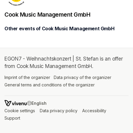
Cook Music Management GmbH
Other events of Cook Music Management GmbH
EGON7 - Weihnachtskonzert | St. Stefan is an offer
from Cook Music Management GmbH.
Imprint of the organizer
(opens in a new tab)
Data privacy of the organizer
(opens in 
General terms and conditions of the organizer
(opens in a new ta
SWITCH LANGUAGE
Cookie settings
(opens in a new tab)
Data privacy policy
(opens in a new tab)
Accessibility
(opens in a n
Support
(opens in a new tab)